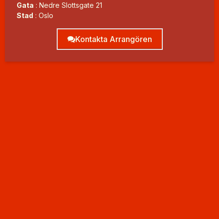
Gata
:
Nedre Slottsgate 21
Stad
:
Oslo
Kontakta Arrangören