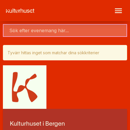
Tyvärr hittas inget som matchar dina sökkriterier
Kulturhuset i Bergen