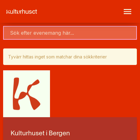
Tyvärr hittas inget som matchar dina sökkriterier
Kulturhuset i Bergen