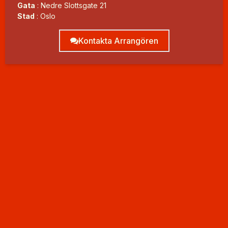
Gata
:
Nedre Slottsgate 21
Stad
:
Oslo
Kontakta Arrangören